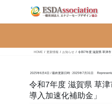
コ
ナ
ン
ビ
テ
ゲ
ン
ー
ツ
シ
へ
ョ
ス
ン
キ
に
ッ
移
HOME
更新情報
お知らせ
令和7年度 滋賀県 草津
プ
動
2025年6月4日
/ 最終更新日時 :
2025年7月31日
Representa
令和7年度 滋賀県 草
導入加速化補助金」