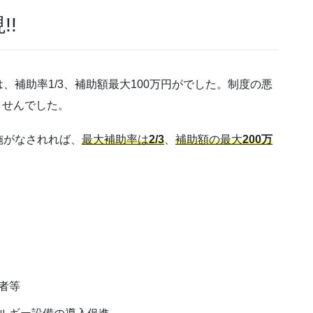
!
補助率1/3、補助額最大100万円がでした。制度の悪
ませんでした。
施がなされれば、
最大補助率は
2/3
、
補助額の最大
200万
者等