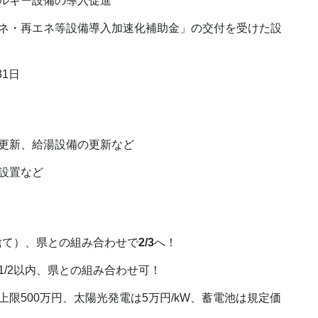
ルギー設備の導入促進
ネ・再エネ等設備導入加速化補助金」の交付を受けた設
31日
の更新、給湯設備の更新など
設置など
捨て）、県との組み合わせで
2/3
へ！
/2以内、県との組み合わせ可！
限500万円、太陽光発電は5万円/kW、蓄電池は規定価