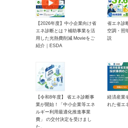
【2026年度】中小企業向け省
省エネ診
エネ診断とは？補助事業を活
空調・照
用した光熱費削減 Movieをご
説
紹介｜ESDA
【令和8年度】 省エネ診断事
経済産業
業が開始！「中小企業等エネ
れた省エ
ルギー利用最適化推進事業
費」 の交付決定を受けまし
た。