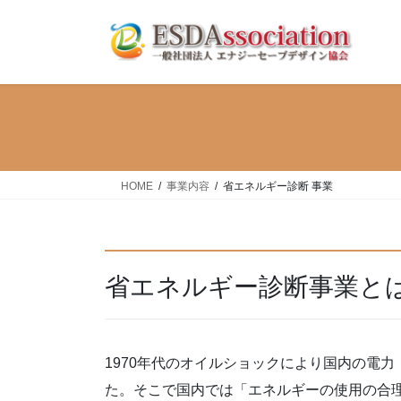
コ
ナ
ン
ビ
テ
ゲ
ン
ー
ツ
シ
へ
ョ
ス
ン
キ
に
ッ
移
HOME
事業内容
省エネルギー診断 事業
プ
動
省エネルギー診断事業と
1970年代のオイルショックにより国内の電
た。そこで国内では「エネルギーの使用の合