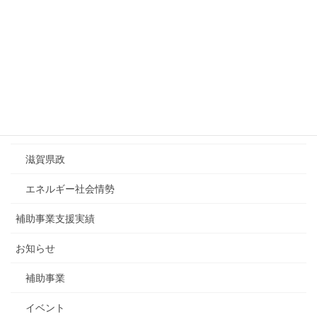
16
17
18
19
20
21
22
23
24
25
26
27
28
29
30
31
« 7月
カテゴリーリスト
ESDA調査レポート
滋賀県政
エネルギー社会情勢
補助事業支援実績
お知らせ
補助事業
イベント