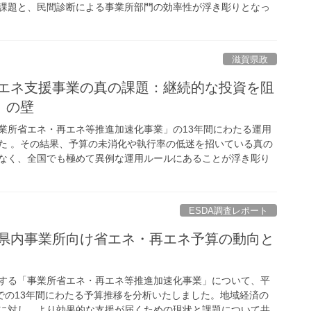
課題と、民間診断による事業所部門の効率性が浮き彫りとなっ
滋賀県政
省エネ支援事業の真の課題：継続的な投資を阻
」の壁
業所省エネ・再エネ等推進加速化事業」の13年間にわたる運用
た 。その結果、予算の未消化や執行率の低迷を招いている真の
なく、全国でも極めて異例な運用ルールにあることが浮き彫り
ESDA調査レポート
賀県内事業所向け省エネ・再エネ予算の動向と
する「事業所省エネ・再エネ等推進加速化事業」について、平
までの13年間にわたる予算推移を分析いたしました。地域経済の
に対し、より効果的な支援が届くための現状と課題について共