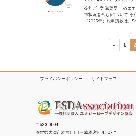
令和7年度 滋賀県 「省エ
市状況を含む)について 令
（2025年）総申請数は、5
投
固
«
1
稿
定
ペ
の
ー
ペ
ジ
プライバシーポリシー
サイトマップ
ー
ジ
送
り
〒520-0804
滋賀県大津市本宮1-1-1三幸本宮ビル302号