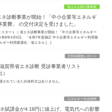
省エネお助け隊事業
省エネ診断事業が開始！「中小企業等エネルギ
事業費」 の交付決定を受けました。
よスタート（ 省エネ診断事業が開始！「中小企業等エネルギー
令和8年4月6日、「令和7年度補正 中小企業等エネルギー利用最
ギー利用最適化・省エネル […]
ESDA調査レポート
度 滋賀県省エネ診断 受診事業者リスト
抽出）
護されているため抜粋文はありません。
エネルギー社会情勢
再エネ賦課金が4.18円に値上げ。電気代への影響