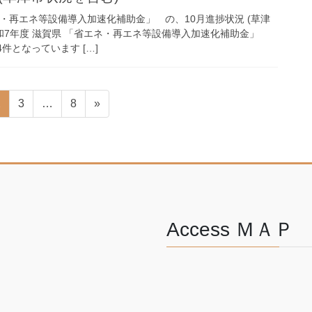
ネ・再エネ等設備導入加速化補助金」 の、10月進捗状況 (草津
和7年度 滋賀県 「省エネ・再エネ等設備導入加速化補助金」
4件となっています […]
固
固
固
2
3
…
8
»
定
定
定
ペ
ペ
ペ
ー
ー
ー
ジ
ジ
ジ
Access ＭＡＰ