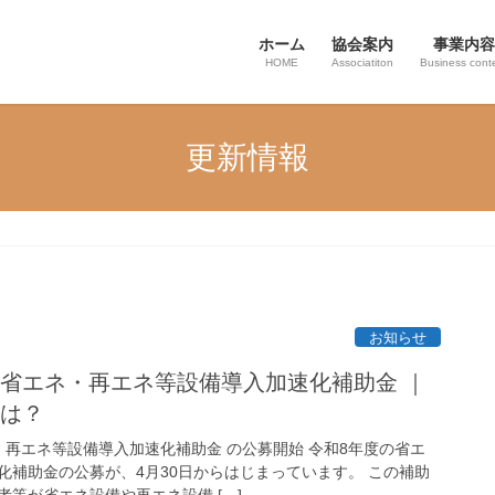
ホーム
協会案内
事業内容
HOME
Associatiton
Business cont
更新情報
お知らせ
県省エネ・再エネ等設備導入加速化補助金 ｜
いは？
・再エネ等設備導入加速化補助金 の公募開始 令和8年度の省エ
化補助金の公募が、4月30日からはじまっています。 この補助
等が省エネ設備や再エネ設備 […]