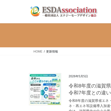
コ
ナ
ン
ビ
テ
ゲ
ン
ー
ツ
シ
へ
ョ
ス
ン
キ
に
ッ
移
HOME
更新情報
プ
動
2026年5月5日
令和8年度の滋賀
令和7年度との違
令和8年度の滋賀県省エネ
ネ・再エネ等設備導入加速
金は、滋賀県内の中小企業者