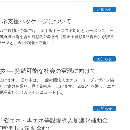
お知らせ
エネ支援パッケージについて
和7年度補正予算では、エネルギーコスト対応とカーボンニュー
負担行為を含め総額2,450億円（補正予算額675億円）が措置
テーマと、今回の補正で新 […]
お知らせ
ご挨拶 ― 持続可能な社会の実現に向けて
上げます。 旧年中は、一般社団法人エナジーセーブデザイン協
とご協力を賜り、厚く御礼申し上げます。 2026年を迎え、エネ
炭素社会（カーボンニュート […]
お知らせ
 「省エネ・再エネ等設備導入加速化補助金」
(草津市状況を含む)