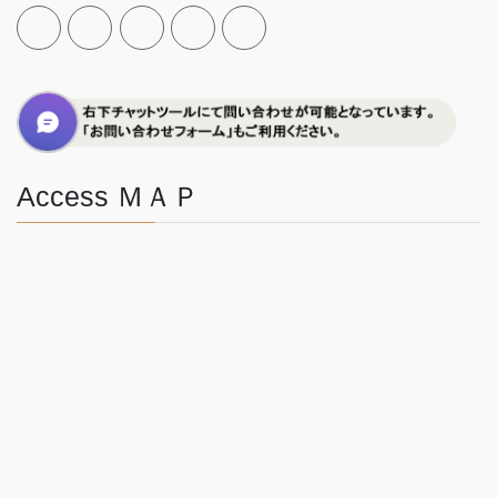
Access ＭＡＰ