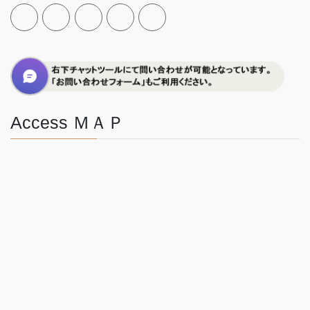
Access ＭＡＰ