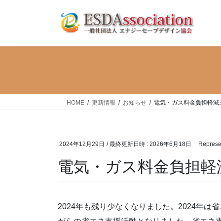
コ
ナ
ン
ビ
テ
ゲ
ン
ー
ツ
シ
へ
ョ
ス
ン
キ
に
ッ
移
HOME
更新情報
お知らせ
電気・ガス料金負担軽減
プ
動
2024年12月29日
/ 最終更新日時 :
2026年6月18日
Represen
電気・ガス料金負担軽
2024年も残り少なくなりました。2024年